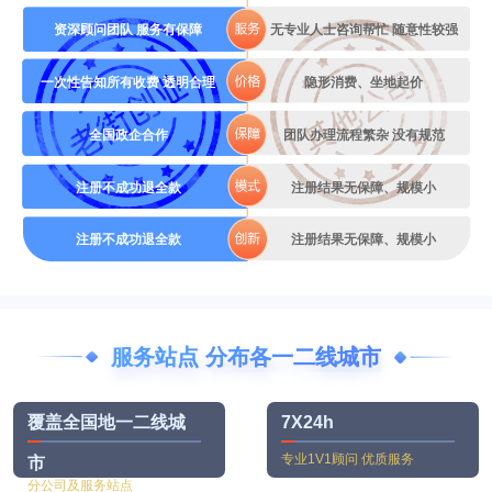
资深顾问团队 服务有保障
无专业人士咨询帮忙 随意性较强
一次性告知所有收费 透明合理
隐形消费、坐地起价
全国政企合作
团队办理流程繁杂 没有规范
注册不成功退全款
注册结果无保障、规模小
注册不成功退全款
注册结果无保障、规模小
服务站点 分布各一二线城市
覆盖全国地一二线城
7X24h
专业1V1顾问 优质服务
市
分公司及服务站点