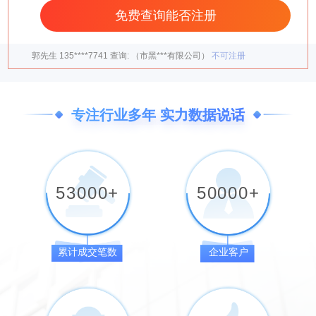
陈先生
138****4385
查询:
（市大***有限公司）
不可注册
郭先生
135****7741
查询:
（市黑***有限公司）
不可注册
黎先生
132****4005
查询:
（市龙***有限公司）
不可注册
程先生
135****2566
查询:
（市岐***有限公司）
可注册
陈先生
138****4385
查询:
（市时***有限公司）
不可注册
专注行业多年 实力数据说话
张先生
132****8572
查询:
（市旷***有限公司）
不可注册
马先生
138****4385
查询:
（市小***有限公司）
不可注册
董女士
135****2079
查询:
（市魔***有限公司）
不可注册
53000
+
50000
+
梁先生
132****9953
查询:
（市风***有限公司）
不可注册
累计成交笔数
企业客户