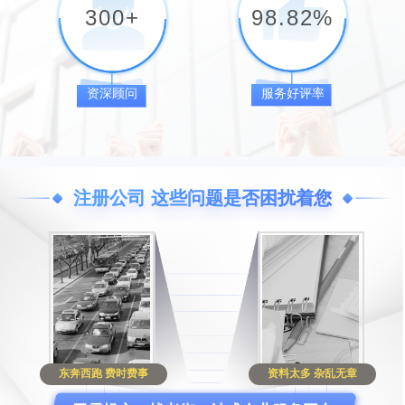
300
+
98.82
%
资深顾问
服务好评率
注册公司 这些问题是否困扰着您
东奔西跑 费时费事
资料太多 杂乱无章